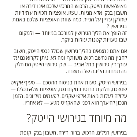
מאיש/אשת הייטק. הרכוש המרכזי שלכם אינו דירה או
חשבון בנק, אלא מניות, RSU, אופציות וזכויות עתידיות
שחלקן עדיין על הנייר. כמה שוות האופציות שלכם באמת
בגירושין ?
זה הופך את הליך הגירושין למורכב במיוחד — ולמקום
שבו טעויות קטנות עולות ביוקר.
אם אתם נמצאים בהליך גירושין שכולל נכסי הייטק, חשוב
להבין מה נחשב רכוש משותף ומה לא. ניתן לקרוא גם על
עורך דין גירושין בתל אביב — שכן גירושי הייטק הם חלק
מהתמחות הליבה של המשרד.
בגירושי הייטק, טעות אחת בניסוח ההסכם — סעיף אקזיט
שנשכח, חלוקת ברוטו במקום נטו, אופציות שלא נכללו —
עלולה לעלות מאות אלפי שקלים. לפעמים מיליונים. הזמן
הנכון להיערך הוא לפני שהאקזיט מגיע — לא אחריו.
מה מיוחד בגירושי הייטק?
בגירושין רגילים, הרכוש ברור: דירה, חשבון בנק, קופת