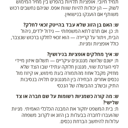
תמיד חיובי. אופציות תלויות בהפרש בין מחיר המימוש
לשוק — הן יכולות להיות שוות אפס. שניהם נחשבים רכוש
משותף אם הוענקו בנישואין.
ש: האם בן הזוג שלא עבד בהייטק זכאי לחלק?
ת: כן. אם תרם לתא המשפחתי — גידול ילדים, ניהול
הבית, ויתור על קריירה — הוא זכאי לחלקו ברכוש שנצבר,
כולל אופציות ומניות.
ש: איך מחלקים אופציות בגירושין?
ת: ישנם שלושה מנגנונים עיקריים — תשלום איזון מיידי
לפי הערכת שווי, מנגנון חלוקה עתידי שבו הצד שלא
מחזיק מקבל אחוז מהתמורה בעת מימוש, או קיזוז מול
נכסים אחרים. הבחירה בין המנגנונים תלויה בנסיבות
התיק ובשלב ההבשלה של הנכסי
ש: מה קורה כשמניות רשומות על שם חברה או צד
שלישי?
ת: בית המשפט יחקור את המבנה הכלכלי האמיתי. מניות
שהועברו לחברה בבעלות בן הזוג או לקרוב משפחה
עלולות להיחשב הברחת נכסים.