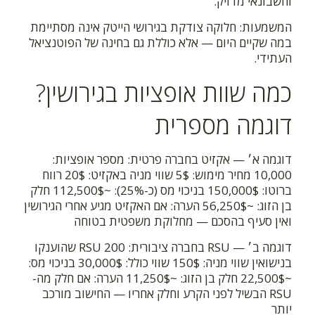
וחשבונאי מדויק.
המשמעות: חלוקה צודקת בגירושי הייטק אינה מסתיימת
במה שקיים היום — אלא כוללת גם בחינה של הפוטנציאל
העתידי.
כמה שוות אופציות בגירושין?
דוגמה מספרית
דוגמה א׳ — אקזיט בחברה פרטית: מספר אופציות:
10,000 מחיר מימוש: 5$ שווי מניה באקזיט: 20$ רווח
ברוטו: 150,000$ בניכוי מס (כ-25%): ~112,500$ חלק
בן הזוג: ~56,250$ הערה: אם האקזיט מגיע אחרי הגירושין
ואין סעיף בהסכם — מחלוקת משפטית בטוחה
דוגמה ב׳ — RSU בחברה ציבורית: 200 RSU שהוענקו
בנישואין שווי מניה: 150$ שווי כולל: 30,000$ בניכוי מס:
~22,500$ חלק בן הזוג: ~11,250$ הערה: אם חלק מה-
RSU הבשיל לפני הקרע וחלק אחריו — החישוב מורכב
יותר