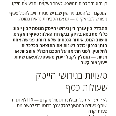
בן הזוג חזר לבית המשפט לאחר האקזיט ותבע את חלקו.
המסקנה: כל הסכם גירושין שבו יש מניות חייב להכיל סעיף
מפורש לגבי אקזיט — גם אם הסבירות נראית נמוכה.
ההבדל בין עורך דין גירושי הייטק מנוסה לבין ייצוג
כללי מתבטא בדיוק בנקודות האלה: סעיף האקזיט,
חישוב המס, איתור הנכסים שלא דווחו. פגישה אחת
בזמן הנכון יכולה לשנות את התוצאה הכלכלית
לחלוטין.
לפני חתימה על הסכם הכולל אופציות או
מניות — מומלץ לקבל ייעוץ משפטי.לתיאום שיחת
ייעוץ צור קשר
טעויות בגירושי הייטק
שעולות כסף
לא לתעד את כל חבילת התגמול מוקדם — HR לא תמיד
ישתף פעולה בהמשך לחלק ערך ברוטו בלי לחשב מס —
טעות יקרה