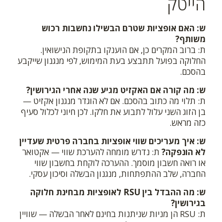
הייטק
ש: האם אופציות שטרם הבשילו נחשבות רכוש
משותף?
ת: ברוב המקרים כן, אם הוענקו בתקופת הנישואין.
החלוקה בפועל תתבצע בעת המימוש, לפי מנגנון שייקבע
בהסכם.
ש: מה קורה אם האקזיט מגיע שנה אחרי הגירושין?
ת: תלוי מה כתוב בהסכם. אם לא הוגדר מנגנון אקזיט —
בן הזוג השני עלול לתבוע את חלקו. לכן חיוני לכלול סעיף
כזה מראש.
ש: איך מעריכים שווי אופציות בחברה פרטית שעדיין
לא הונפקה?
ת: נדרש מומחה להערכת שווי — אקטואר
או רואה חשבון מוסמך. ההערכה לוקחת בחשבון שווי
החברה, שלב ההתפתחות, מנגנון הבשלה וסיכון עסקי.
ש: מה ההבדל בין RSU לאופציות מבחינת חלוקה
בגירושין?
ת: RSU הן מניות שניתנות בחינם לאחר הבשלה — שוויין