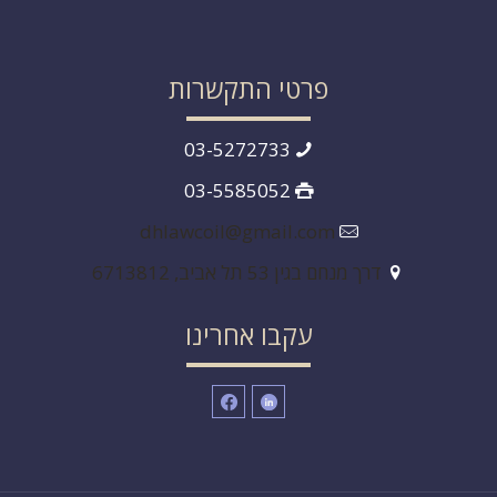
פרטי התקשרות
03-5272733
03-5585052
dhlawcoil@gmail.com
דרך מנחם בגין 53 תל אביב, 6713812
עקבו אחרינו