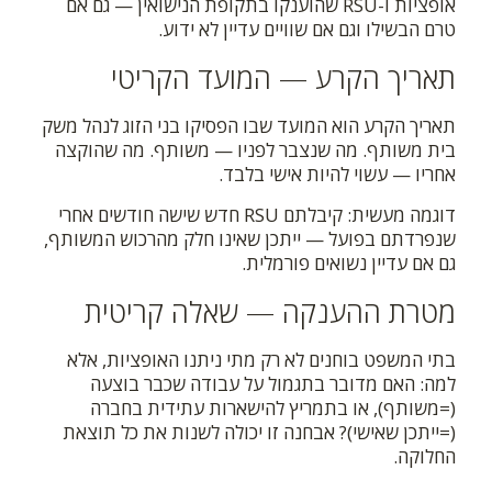
אופציות ו-RSU שהוענקו בתקופת הנישואין — גם אם
טרם הבשילו וגם אם שוויים עדיין לא ידוע.
תאריך הקרע — המועד הקריטי
תאריך הקרע הוא המועד שבו הפסיקו בני הזוג לנהל משק
בית משותף. מה שנצבר לפניו — משותף. מה שהוקצה
אחריו — עשוי להיות אישי בלבד.
דוגמה מעשית: קיבלתם RSU חדש שישה חודשים אחרי
שנפרדתם בפועל — ייתכן שאינו חלק מהרכוש המשותף,
גם אם עדיין נשואים פורמלית.
מטרת ההענקה — שאלה קריטית
בתי המשפט בוחנים לא רק מתי ניתנו האופציות, אלא
למה: האם מדובר בתגמול על עבודה שכבר בוצעה
(=משותף), או בתמריץ להישארות עתידית בחברה
(=ייתכן שאישי)? אבחנה זו יכולה לשנות את כל תוצאת
החלוקה.